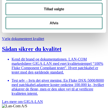
Montering
: Mangelfuld parsnoning helt ind til plug’en øger
NEXT.
Tillad valgte
Test
: Billige kabler gennemgangstestes kun – ikke fuldt
Component-compliance
mod standarden og der kasseres for
Afvis
lidt.
Vælg dokumenteret kvalitet
Sådan sikrer du kvalitet
Kend dit brand og dokumentationen. LAN-COM
markedsfører GIGA-LAN med eget kvalitetsstempel “100%
Fluke Component Compliant testet”. Hvert patchkabel er
testet mod den gældende standard.
Test selv – hvis det giver mening. En Fluke DSX-5000/8000
med patchkabel-adaptere koster omkring 100.000 kr., hvilket
afskærer de fleste, men er den sikre vej til at verificere
kvaliteten internt.
Læs mere om GIGA-LAN