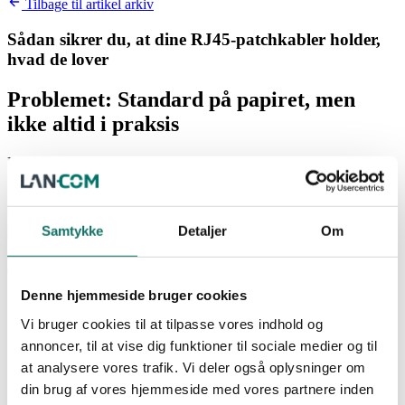
Tilbage til artikel arkiv
Sådan sikrer du, at dine RJ45-patchkabler holder,
hvad de lover
Problemet: Standard på papiret, men
ikke altid i praksis
Det burde være enkelt: Bestiller du et kategori 6 eller 6A RJ45-
patchkabel, får du et kabel, der lever op til standarden. Desværre
viser virkeligheden noget andet. Markedet bugner af kabler (ofte
importeret fra Fjernøsten), som ikke overholder kravene og
prisforskelle på op til en faktor 10 frister til fejlkøb.
Samtykke
Detaljer
Om
Hvad vi ser i praksis
Denne hjemmeside bruger cookies
En regional licitation bad blot om standardoverholdelse. En
stor del af de indsendte prøver dumpede den indledende test.
Vi bruger cookies til at tilpasse vores indhold og
annoncer, til at vise dig funktioner til sociale medier og til
En offentlig institution købte 6.000 stk. “Cat 6A” patchkabler
at analysere vores trafik. Vi deler også oplysninger om
til et 10G-net – kablerne kunne slet ikke levere 10G.
din brug af vores hjemmeside med vores partnere inden
En privat virksomhed oplevede udfald på et nyt anlæg.