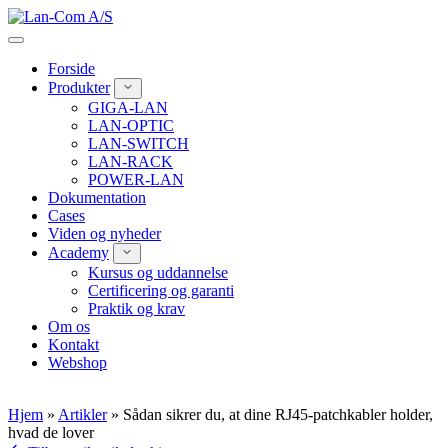
Spring
til
indhold
Forside
Produkter
GIGA-LAN
LAN-OPTIC
LAN-SWITCH
LAN-RACK
POWER-LAN
Dokumentation
Cases
Viden og nyheder
Academy
Kursus og uddannelse
Certificering og garanti
Praktik og krav
Om os
Kontakt
Webshop
Hjem
»
Artikler
»
Sådan sikrer du, at dine RJ45-patchkabler holder,
hvad de lover