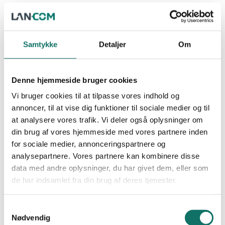
Hvor tæt må strøm og data ligge?
DS’ anbefalinger sætter stadig retningen
Samtykke
Detaljer
Om
for moderne datakabling
Selvom det er mere end ti år siden, at Dansk Standard
implementerede dele af EN 50174-2:2009, spiller anbefalingerne
Denne hjemmeside bruger cookies
fortsat en central rolle i planlægningen af datainstallationer i
Vi bruger cookies til at tilpasse vores indhold og
Danmark. Kravene til afstand mellem data- og effektkabler er
afgørende for både driftsstabilitet, signalintegritet og sikkerhed og
annoncer, til at vise dig funktioner til sociale medier og til
bør indgå som et fast element i enhver projektering.
at analysere vores trafik. Vi deler også oplysninger om
din brug af vores hjemmeside med vores partnere inden
I dag bestemmes den nødvendige separationsafstand af fire faktorer:
kabeltype, føringsvej samt antallet og effekten af de nærliggende
for sociale medier, annonceringspartnere og
strømkredse. Samspillet mellem disse parametre afgør, hvor tæt
analysepartnere. Vores partnere kan kombinere disse
kablerne kan ligge uden risiko for forstyrrelser.
data med andre oplysninger, du har givet dem, eller som
de har indsamlet fra din brug af deres tjenester.
Klassificering og føringsvej
Samtykkevalg
Nødvendig
For at sikre ensartede krav er datakabler opdelt i fire klasser fra