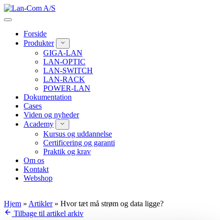
Spring
til
indhold
Forside
Produkter
GIGA-LAN
LAN-OPTIC
LAN-SWITCH
LAN-RACK
POWER-LAN
Dokumentation
Cases
Viden og nyheder
Academy
Kursus og uddannelse
Certificering og garanti
Praktik og krav
Om os
Kontakt
Webshop
Hjem
»
Artikler
»
Hvor tæt må strøm og data ligge?
Tilbage til artikel arkiv